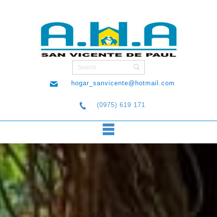
hogar_sanvicente@hotmail.com
(0975) 619 171